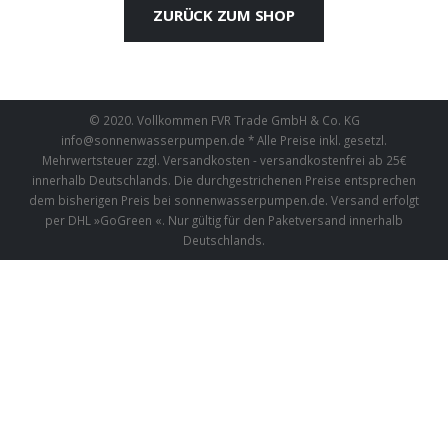
ZURÜCK ZUM SHOP
© 2020. Vollkommen FVR Trade GmbH & Co. KG
info@sonnenwasserpumpen.de
* Alle Preise inkl. gesetzl.
Mehrwertsteuer zzgl. Versandkosten - versandkostenfrei ab 25€
innerhalb Deutschlands. Die durchgestrichenen Preise entsprechen
dem bisherigen Preis bei sonnenwasserpumpen.de. Versand erfolgt
per DHL »GoGreen «. Nur gültig für den Paketversand innerhalb
Deutschlands.