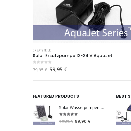
ERSATZTEILE
Solar Ersatzpumpe 12-24 V AquaJet
0
out of 5
Ursprünglicher
Aktueller
59,95
€
79,95
€
Preis
Preis
war:
ist:
79,95 €
59,95 €.
FEATURED PRODUCTS
BEST 
Solar Wasserpumpen-Set AquaJet 12-24 V
5.00
out of 5
Ursprünglicher
Aktueller
99,90
€
149,95
€
Preis
Preis