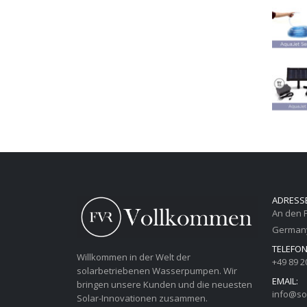
war:
ist:
149,95 €
99,90 €.
ADRESSE
An den 
German
TELEFON
Willkommen in der Welt der
+49 89 2
solarbetriebenen Wasserpumpen. Wir
EMAIL:
bringen unsere Kunden und die neuesten
info@s
Solar-Innovationen zusammen.