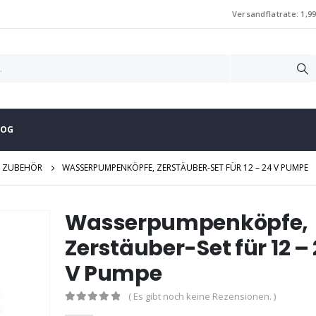
Versandflatrate: 1,99 
LOG
N ZUBEHÖR
WASSERPUMPENKÖPFE, ZERSTÄUBER-SET FÜR 12 – 24 V PUMPE
Wasserpumpenköpfe,
Zerstäuber-Set für 12 –
V Pumpe
( Es gibt noch keine Rezensionen. )
0
out of 5