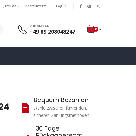
€, frei ab 25 € Bestellwert!
Log In
|
|
RUF UNS AN
0
‪+49 89 208048247‬
Bequem Bezahlen
 24
Wähle zwischen führenden,
sicheren Zahlungsmethoden
30 Tage
Rückgaberecht