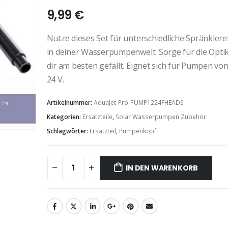
9,99
€
Nutze dieses Set für unterschiedliche Spränklere
in deiner Wasserpumpenwelt. Sorge für die Optik
dir am besten gefällt. Eignet sich für Pumpen von
24 V.
Artikelnummer:
AquaJet-Pro-PUMP1224FHEADS
Kategorien:
Ersatzteile
,
Solar Wasserpumpen Zubehör
Schlagwörter:
Ersatzteil
,
Pumpenkopf
IN DEN WARENKORB