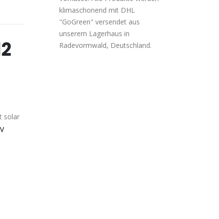
klimaschonend mit DHL
"GoGreen" versendet aus
unserem Lagerhaus in
12
Radevormwald, Deutschland.
 solar
 V
t