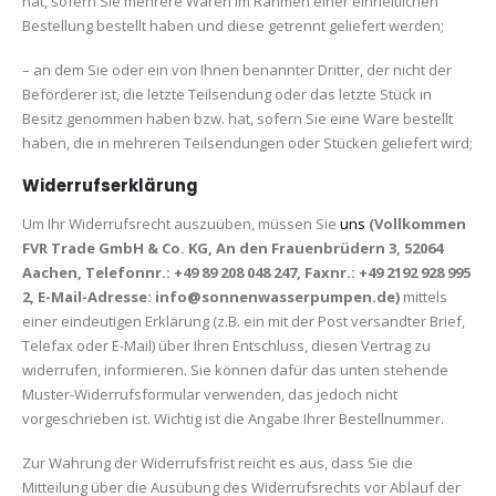
hat, sofern Sie mehrere Waren im Rahmen einer einheitlichen
Bestellung bestellt haben und diese getrennt geliefert werden;
– an dem Sie oder ein von Ihnen benannter Dritter, der nicht der
Beförderer ist, die letzte Teilsendung oder das letzte Stück in
Besitz genommen haben bzw. hat, sofern Sie eine Ware bestellt
haben, die in mehreren Teilsendungen oder Stücken geliefert wird;
Widerrufserklärung
Um Ihr Widerrufsrecht auszuüben, müssen Sie
uns
(Vollkommen
FVR Trade GmbH & Co. KG, An den Frauenbrüdern 3, 52064
Aachen, Telefonnr.: +49 89 208 048 247‬, Faxnr.: +49 2192 928 995
2, E-Mail-Adresse:
info@sonnenwasserpumpen.de
)
mittels
einer eindeutigen Erklärung (z.B. ein mit der Post versandter Brief,
Telefax oder E-Mail) über Ihren Entschluss, diesen Vertrag zu
widerrufen, informieren. Sie können dafür das unten stehende
Muster-Widerrufsformular verwenden, das jedoch nicht
vorgeschrieben ist. Wichtig ist die Angabe Ihrer Bestellnummer.
Zur Wahrung der Widerrufsfrist reicht es aus, dass Sie die
Mitteilung über die Ausübung des Widerrufsrechts vor Ablauf der