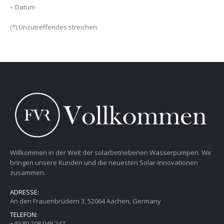
– Datum
(*) Unzutreffendes streichen.
Willkommen in der Welt der solarbetriebenen Wasserpumpen. Wir
bringen unsere Kunden und die neuesten Solar-Innovationen
zusammen.
ADRESSE:
An den Frauenbrüdern 3, 52064 Aachen, Germany
TELEFON:
+49 89 208 048 247‬