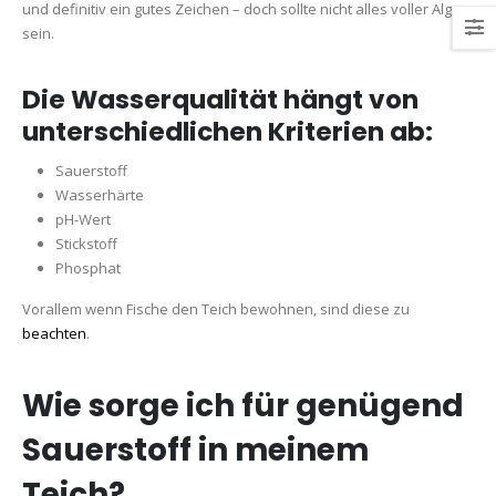
und definitiv ein gutes Zeichen – doch sollte nicht alles voller Algen
sein.
Die Wasserqualität hängt von
unterschiedlichen Kriterien ab:
Sauerstoff
Wasserhärte
pH-Wert
Stickstoff
Phosphat
Vorallem wenn Fische den Teich bewohnen, sind diese zu
beachten
.
Wie sorge ich für genügend
Sauerstoff in meinem
Teich?