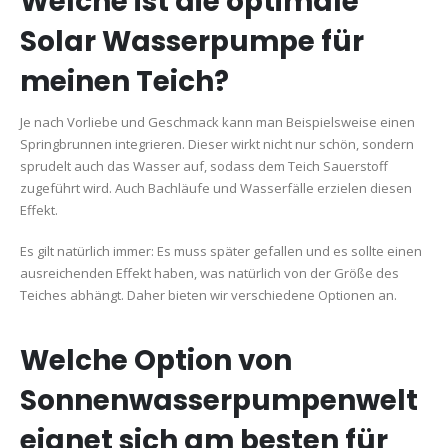
Welche ist die optimale
Solar Wasserpumpe für
meinen Teich?
Je nach Vorliebe und Geschmack kann man Beispielsweise einen
Springbrunnen integrieren. Dieser wirkt nicht nur schön, sondern
sprudelt auch das Wasser auf, sodass dem Teich Sauerstoff
zugeführt wird. Auch Bachläufe und Wasserfälle erzielen diesen
Effekt.
Es gilt natürlich immer: Es muss später gefallen und es sollte einen
ausreichenden Effekt haben, was natürlich von der Größe des
Teiches abhängt. Daher bieten wir verschiedene Optionen an.
Welche Option von
Sonnenwasserpumpenwelt
eignet sich am besten für